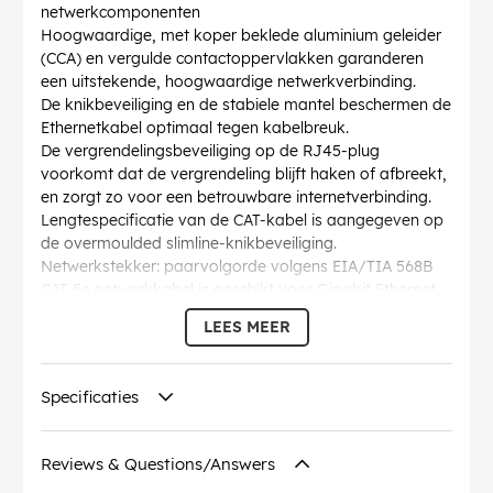
netwerkcomponenten
Hoogwaardige, met koper beklede aluminium geleider
(CCA) en vergulde contactoppervlakken garanderen
een uitstekende, hoogwaardige netwerkverbinding.
De knikbeveiliging en de stabiele mantel beschermen de
Ethernetkabel optimaal tegen kabelbreuk.
De vergrendelingsbeveiliging op de RJ45-plug
voorkomt dat de vergrendeling blijft haken of afbreekt,
en zorgt zo voor een betrouwbare internetverbinding.
Lengtespecificatie van de CAT-kabel is aangegeven op
de overmoulded slimline-knikbeveiliging.
Netwerkstekker: paarvolgorde volgens EIA/TIA 568B
CAT 5e netwerkkabel is geschikt voor Gigabit Ethernet
met snelheden tot 10/100/1000 Mbit/s
LEES MEER
AWG
: 27/7 (stranded)
Buigradius >
: 36.8 mm
Specificatie
: CAT 5e
Specificaties
Diameter kabelmantel (ca.)
: 4.5 mm
Afschermingsklasse
: U/UTP
Contact
: EIA/TIA-568 B
Reviews & Questions/Answers
Identificaties
: WEEE, CE