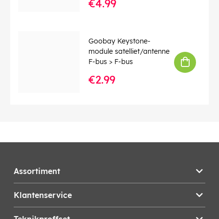
€4.99
Goobay Keystone-
module satelliet/antenne
F-bus > F-bus
€2.99
Assortiment
Klantenservice