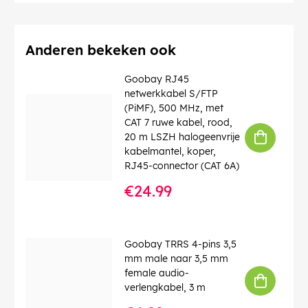
Bedrijfstemperatuur tot
: 60 °C
Bedrijfstemperatuur vanaf
: -20 °C
max. bandbreedte
: 100 MHz
Knikbescherming
: dubbelzijdig
Anderen bekeken ook
Kabeltype
: Ronde kabel
Kabelmantel, materiaal
: PVC
Goobay RJ45
Binnenader, materiaal
: CCA (met koper bekleed
netwerkkabel S/FTP
aluminium)
(PiMF), 500 MHz, met
Aansluiting, afscherming
: nee
CAT 7 ruwe kabel, rood,
20 m LSZH halogeenvrije
EAN:
4040849683756
kabelmantel, koper,
RJ45-connector (CAT 6A)
€24.99
Goobay TRRS 4-pins 3,5
mm male naar 3,5 mm
female audio-
verlengkabel, 3 m