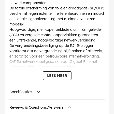
netwerkcomponenten
De totale afscherming van folie en draadgaas (SF/UTP)
beschermt tegen externe interferentiebronnen en maakt
een ideale signaalverdeling met minimale verliezen
mogelijk.
Hoogwaardige, met koper beklede aluminium geleider
(CCA) en vergulde contactoppervlakken garanderen
een uitstekende, hoogwaardige netwerkverbinding.
De vergrendelingsbeveiliging op de RJ45-pluggen
voorkomt dat de vergrendeling blijft haken of afbreekt,
en zorgt zo voor een betrouwbare internetverbinding.
CAT 5e netwerkkabel geschikt voor Gigabit Ethernet
met snelheden tot 10/100/1000 Mbit/s
Netwerkstekker: paarvolgorde volgens EIA/TIA 568B,
LEES MEER
kabelstructuur: getwist paar kabel
Lengtespecificatie van de Ethernetkabel is genoteerd
op de overmoulded slimline-knikbeveiliging op de
Specificaties
rechte connector.
AWG
: 26/7 (stranded)
Buigradius >
: 44.8 mm
Reviews & Questions/Answers
Specificatie
: CAT 5e