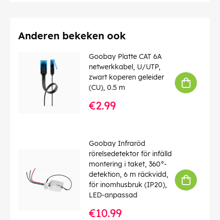
Diameter kabelmantel (ca.)
: 5.5 mm
Afschermingsklasse
: SF/UTP
Aantal afschermingen
: 2 x
Contact
: EIA/TIA-568 B
Anderen bekeken ook
Identificaties
: WEEE, CE
Bedrijfstemperatuur tot
: 60 °C
Goobay Platte CAT 6A
Bedrijfstemperatuur vanaf
: -20 °C
netwerkkabel, U/UTP,
max. bandbreedte
: 100 MHz
zwart koperen geleider
Knikbescherming
: dubbelzijdig
(CU), 0.5 m
Kabeltype
: Ronde kabel
€2.99
Kabelmantel, materiaal
: PVC
Binnenader, materiaal
: CCA (met koper bekleed
aluminium)
Goobay Infraröd
EAN:
4040849680342
rörelsedetektor för infälld
montering i taket, 360°-
detektion, 6 m räckvidd,
för inomhusbruk (IP20),
LED-anpassad
€10.99