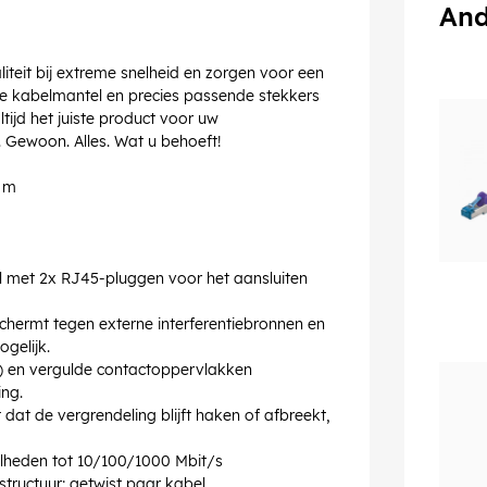
And
teit bij extreme snelheid en zorgen voor een
te kabelmantel en precies passende stekkers
ijd het juiste product voor uw
. Gewoon. Alles. Wat u behoeft!
0 m
 met 2x RJ45-pluggen voor het aansluiten
chermt tegen externe interferentiebronnen en
gelijk.
) en vergulde contactoppervlakken
ng.
at de vergrendeling blijft haken of afbreekt,
elheden tot 10/100/1000 Mbit/s
tructuur: getwist paar kabel