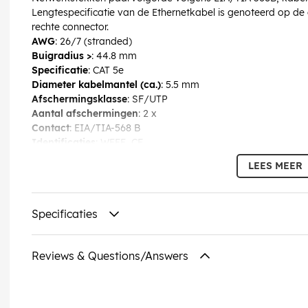
Lengtespecificatie van de Ethernetkabel is genoteerd op de
rechte connector.
AWG
: 26/7 (stranded)
Buigradius >
: 44.8 mm
Specificatie
: CAT 5e
Diameter kabelmantel (ca.)
: 5.5 mm
Afschermingsklasse
: SF/UTP
Aantal afschermingen
: 2 x
Contact
: EIA/TIA-568 B
Identificaties
: WEEE, CE
Bedrijfstemperatuur tot
: 60 °C
LEES MEER
Bedrijfstemperatuur vanaf
: -20 °C
max. bandbreedte
: 100 MHz
Knikbescherming
: dubbelzijdig
Specificaties
Kabeltype
: Ronde kabel
Kabelmantel, materiaal
: PVC
Binnenader, materiaal
: CCA (met koper bekleed aluminium)
Reviews & Questions/Answers
EAN:
4040849680397