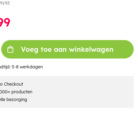
9193
99
Voeg toe aan winkelwagen
dtijd:
5-8 werkdagen
ro Checkout
000+ producten
lle bezorging