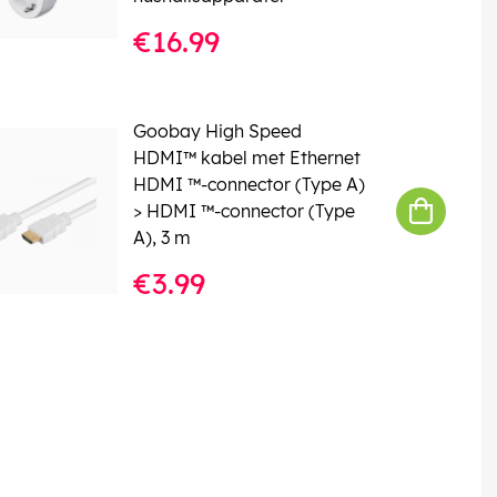
€16.99
Goobay High Speed
HDMI™ kabel met Ethernet
HDMI ™-connector (Type A)
> HDMI ™-connector (Type
A), 3 m
€3.99