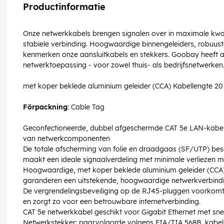
Productinformatie
Onze netwerkkabels brengen signalen over in maximale kwali
stabiele verbinding. Hoogwaardige binnengeleiders, robuus
kenmerken onze aansluitkabels en stekkers. Goobay heeft alt
netwerktoepassing - voor zowel thuis- als bedrijfsnetwerken
met koper beklede aluminium geleider (CCA) Kabellengte 2
Förpackning
: Cable Tag
Geconfectioneerde, dubbel afgeschermde CAT 5e LAN-kabel
van netwerkcomponenten
De totale afscherming van folie en draadgaas (SF/UTP) bes
maakt een ideale signaalverdeling met minimale verliezen mo
Hoogwaardige, met koper beklede aluminium geleider (CCA
garanderen een uitstekende, hoogwaardige netwerkverbindi
De vergrendelingsbeveiliging op de RJ45-pluggen voorkomt d
en zorgt zo voor een betrouwbare internetverbinding.
CAT 5e netwerkkabel geschikt voor Gigabit Ethernet met sn
Netwerkstekker: paarvolgorde volgens EIA/TIA 568B, kabels