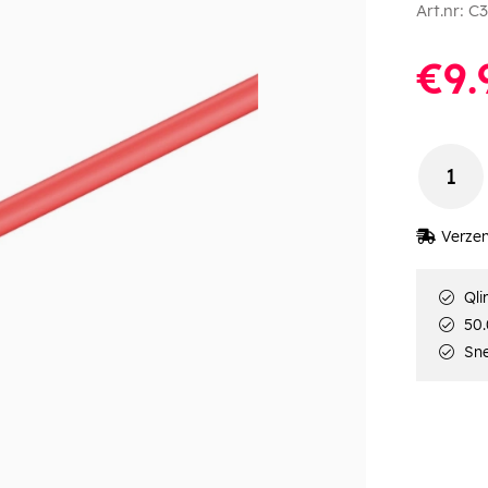
Art.nr:
C3
€9.
Verzen
Qli
50.
Sne