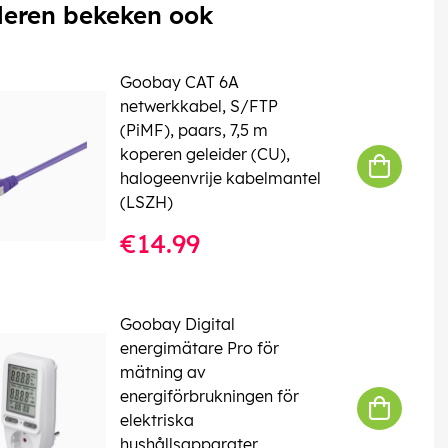
eren bekeken ook
Goobay CAT 6A
netwerkkabel, S/FTP
(PiMF), paars, 7,5 m
koperen geleider (CU),
halogeenvrije kabelmantel
(LSZH)
€14.99
Goobay Digital
energimätare Pro för
mätning av
energiförbrukningen för
elektriska
hushållsapparater