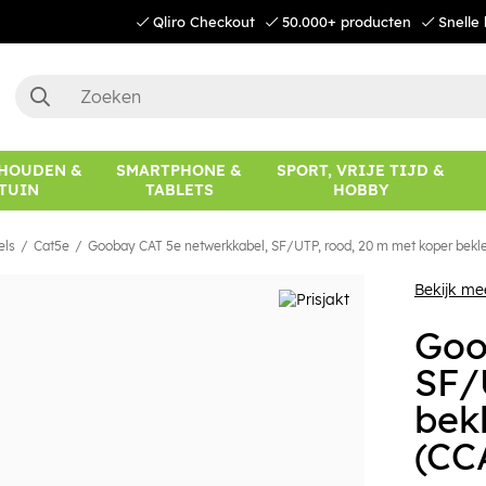
Qliro Checkout
50.000+ producten
Snelle 
HOUDEN &
SMARTPHONE &
SPORT, VRIJE TIJD &
TUIN
TABLETS
HOBBY
els
Cat5e
Goobay CAT 5e netwerkkabel, SF/UTP, rood, 20 m met koper bekl
Bekijk m
Goo
SF/
bek
(CC