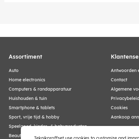
Assortiment
Klantense
auto
Antwoorden e
home electronics
Contact
computers & randapparatuur
Algemene vo
huishouden & tuin
Privacybelei
smartphone & tablets
Cookies
sport, vrije tijd & hobby
Aankoop ann
speelgoed, kinder- & babyproducten
Mijn account
beauty & health
Teknikproffset use cookies to customize and impro