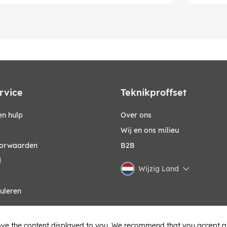
rvice
Teknikproffset
n hulp
Over ons
Wij en ons milieu
orwaarden
B2B
d
Wijzig Land
uleren
ve the content displayed to you. We recommend that you accept all 