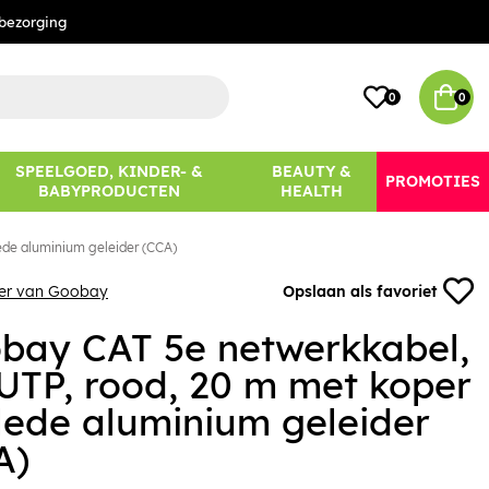
bezorging
0
0
SPEELGOED, KINDER- &
BEAUTY &
PROMOTIES
BABYPRODUCTEN
HEALTH
ede aluminium geleider (CCA)
eer van Goobay
Opslaan als favoriet
bay CAT 5e netwerkkabel,
UTP, rood, 20 m met koper
lede aluminium geleider
A)