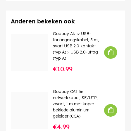
Afschermingsklasse
: F/UTP
Aantal afschermingen
: 1 x
Contact
: EIA/TIA-568 B
Identificaties
: WEEE, CE
Anderen bekeken ook
Bedrijfstemperatuur tot
: 40 °C
Bedrijfstemperatuur vanaf
: 0 °C
Goobay Aktiv USB-
max. bandbreedte
: 100 MHz
förlängningskabel, 5 m,
Knikbescherming
: dubbelzijdig
svart USB 2.0 kontakt
Kabeltype
: Ronde kabel
(typ A) > USB 2.0-uttag
Kabelmantel, materiaal
: PVC
(typ A)
Binnenader, materiaal
: CCA (met koper bekleed
€10.99
aluminium)
EAN:
4040849501562
Goobay CAT 5e
netwerkkabel, SF/UTP,
zwart, 1 m met koper
beklede aluminium
geleider (CCA)
€4.99