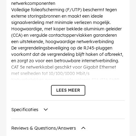
netwerkcomponenten
Volledige folieafscherming (F/UTP) beschermt tegen
externe storingsbronnen en maakt een ideale
signaalverdeling met minimale verliezen mogelijk.
Hoogwaardige, met koper beklede aluminium geleider
(CCA) en vergulde contactoppervlakken garanderen
een uitstekende, hoogwaardige netwerkverbinding
De vergrendelingsbeveiliging op de RJ45-pluggen
voorkomt dat de vergrendeling blijft haken of afbreekt,
en zorgt zo voor een betrouwbare internetverbinding.
CAT 5e netwerkkabel geschikt voor Gigabit Ethernet
met snelheden tot 10/100/1000 Mbit/s
Netwerkstekker: paarvolgorde volgens EIA/TIA 568B,
kabelstructuur: getwist paar kabel
LEES MEER
Lengtespecificatie van de Ethernetkabel is genoteerd
op de overmoulded slimline-knikbeveiliging op de
rechte connector.
Specificaties
AWG
: 26/7 (stranded)
Buigradius >
: 46.4 mm
Specificatie
: CAT 5e
Reviews & Questions/Answers
Diameter kabelmantel (ca.)
: 5.5 mm