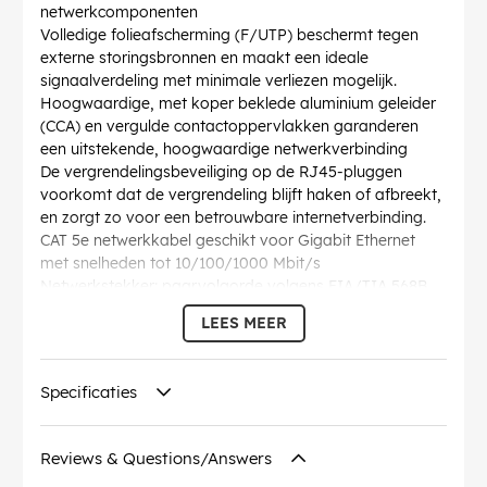
netwerkcomponenten
Volledige folieafscherming (F/UTP) beschermt tegen
externe storingsbronnen en maakt een ideale
signaalverdeling met minimale verliezen mogelijk.
Hoogwaardige, met koper beklede aluminium geleider
(CCA) en vergulde contactoppervlakken garanderen
een uitstekende, hoogwaardige netwerkverbinding
De vergrendelingsbeveiliging op de RJ45-pluggen
voorkomt dat de vergrendeling blijft haken of afbreekt,
en zorgt zo voor een betrouwbare internetverbinding.
CAT 5e netwerkkabel geschikt voor Gigabit Ethernet
met snelheden tot 10/100/1000 Mbit/s
Netwerkstekker: paarvolgorde volgens EIA/TIA 568B,
kabelstructuur: getwist paar kabel
LEES MEER
Lengtespecificatie van de Ethernetkabel is genoteerd
op de overmoulded slimline-knikbeveiliging op de
rechte connector.
Specificaties
AWG
: 26/7 (stranded)
Buigradius >
: 46.4 mm
Specificatie
: CAT 5e
Reviews & Questions/Answers
Diameter kabelmantel (ca.)
: 5.5 mm