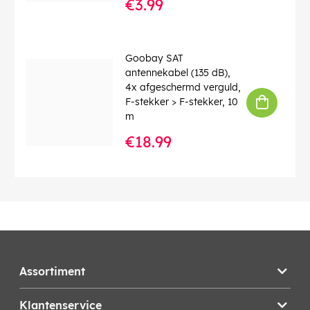
€3.99
Goobay SAT
antennekabel (135 dB),
4x afgeschermd verguld,
F-stekker > F-stekker, 10
m
€18.99
Assortiment
Klantenservice