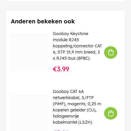
Afschermingsklasse
: F/UTP
Aantal afschermingen
: 1 x
Contact
: EIA/TIA-568 B
Identificaties
: WEEE, CE
Anderen bekeken ook
Bedrijfstemperatuur tot
: 40 °C
Bedrijfstemperatuur vanaf
: 0 °C
Goobay Keystone
max. bandbreedte
: 100 MHz
module RJ45
Knikbescherming
: dubbelzijdig
koppeling/connector CAT
Kabeltype
: Ronde kabel
6, STP 15,9 mm breed, 2
Kabelmantel, materiaal
: PVC
x RJ45-bus (8P8C).
Binnenader, materiaal
: CCA (met koper bekleed
€3.99
aluminium)
EAN:
4040849501807
Goobay CAT 6A
netwerkkabel, S/FTP
(PiMF), magenta, 0,25 m
koperen geleider (CU),
halogeenvrije
kabelmantel (LSZH)