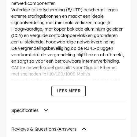
netwerkcomponenten
Volledige folieafscherming (F/UTP) beschermt tegen
externe storingsbronnen en maakt een ideale
signaalverdeling met minimale verliezen mogelijk.
Hoogwaardige, met koper beklede aluminium geleider
(CCA) en vergulde contactoppervlakken garanderen
een uitstekende, hoogwaardige netwerkverbinding
De vergrendelingsbeveiliging op de RJ45-pluggen
voorkomt dat de vergrendeling blijft haken of afbreekt,
en zorgt zo voor een betrouwbare internetverbinding.
CAT 5e netwerkkabel geschikt voor Gigabit Ethernet
met snelheden tot 10/100/1000 Mbit/s
Netwerkstekker: paarvolgorde volgens EIA/TIA 568B,
kabelstructuur: getwist paar kabel
LEES MEER
Lengtespecificatie van de Ethernetkabel is genoteerd
op de overmoulded slimline-knikbeveiliging op de
rechte connector.
Specificaties
AWG
: 26/7 (stranded)
Buigradius >
: 46.4 mm
Specificatie
: CAT 5e
Reviews & Questions/Answers
Diameter kabelmantel (ca.)
: 5.5 mm