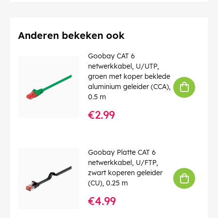
Afschermingsklasse
: F/UTP
Aantal afschermingen
: 1 x
Contact
: EIA/TIA-568 B
Identificaties
: WEEE, CE
Anderen bekeken ook
Bedrijfstemperatuur tot
: 40 °C
Bedrijfstemperatuur vanaf
: 0 °C
Goobay CAT 6
max. bandbreedte
: 100 MHz
netwerkkabel, U/UTP,
Knikbescherming
: dubbelzijdig
groen met koper beklede
Kabeltype
: Ronde kabel
aluminium geleider (CCA),
Kabelmantel, materiaal
: PVC
0.5 m
Binnenader, materiaal
: CCA (met koper bekleed
€2.99
aluminium)
EAN:
4040849501791
Goobay Platte CAT 6
netwerkkabel, U/FTP,
zwart koperen geleider
(CU), 0.25 m
€4.99