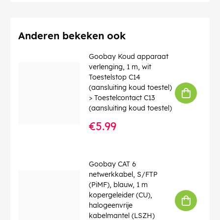
Afschermingsklasse
: F/UTP
Aantal afschermingen
: 1 x
Contact
: EIA/TIA-568 B
Identificaties
: WEEE, CE
Anderen bekeken ook
Bedrijfstemperatuur tot
: 40 °C
Bedrijfstemperatuur vanaf
: 0 °C
Goobay Koud apparaat
max. bandbreedte
: 100 MHz
verlenging, 1 m, wit
Knikbescherming
: dubbelzijdig
Toestelstop C14
Kabeltype
: Ronde kabel
(aansluiting koud toestel)
Kabelmantel, materiaal
: PVC
> Toestelcontact C13
Binnenader, materiaal
: CCA (met koper bekleed
(aansluiting koud toestel)
aluminium)
€5.99
EAN:
4040849508622
Goobay CAT 6
netwerkkabel, S/FTP
(PiMF), blauw, 1 m
kopergeleider (CU),
halogeenvrije
kabelmantel (LSZH)