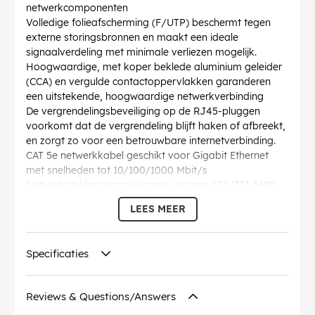
netwerkcomponenten
Volledige folieafscherming (F/UTP) beschermt tegen
externe storingsbronnen en maakt een ideale
signaalverdeling met minimale verliezen mogelijk.
Hoogwaardige, met koper beklede aluminium geleider
(CCA) en vergulde contactoppervlakken garanderen
een uitstekende, hoogwaardige netwerkverbinding
De vergrendelingsbeveiliging op de RJ45-pluggen
voorkomt dat de vergrendeling blijft haken of afbreekt,
en zorgt zo voor een betrouwbare internetverbinding.
CAT 5e netwerkkabel geschikt voor Gigabit Ethernet
met snelheden tot 10/100/1000 Mbit/s
Netwerkstekker: paarvolgorde volgens EIA/TIA 568B,
kabelstructuur: getwist paar kabel
LEES MEER
Lengtespecificatie van de Ethernetkabel is genoteerd
op de overmoulded slimline-knikbeveiliging op de
rechte connector.
Specificaties
AWG
: 26/7 (stranded)
Buigradius >
: 46.4 mm
Specificatie
: CAT 5e
Reviews & Questions/Answers
Diameter kabelmantel (ca.)
: 5.5 mm