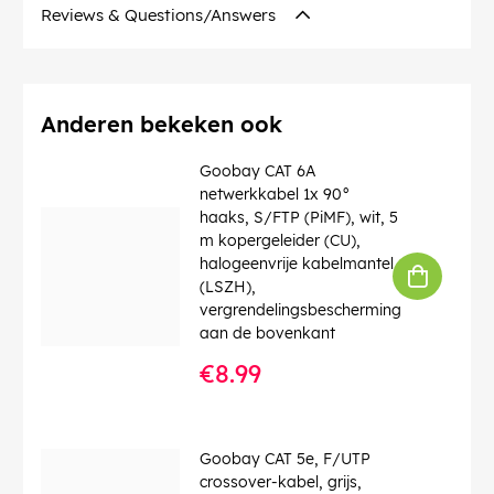
Diameter glasvezelkern
: 9 µ
Reviews & Questions/Answers
Diameter glasvezelmantel
: 125 µ
Golflengte
: 1310 nm
Contact
: Ceramic Ferrule
Bedrijfstemperatuur tot
: 85 °C
Bedrijfstemperatuur vanaf
: -40 °C
Anderen bekeken ook
CAS no.
: 7439-92-1
chemical substance
: Pb
Goobay CAT 6A
Knikbescherming
: ja
netwerkkabel 1x 90°
Kabeltype
: Simplex-kabel
haaks, S/FTP (PiMF), wit, 5
Vezeltype kabel
: Glass Fibre G.657.A2
m kopergeleider (CU),
LSZH-conform
: ja
halogeenvrije kabelmantel
(LSZH),
EAN:
4040849596643
vergrendelingsbescherming
aan de bovenkant
€8.99
Goobay CAT 5e, F/UTP
crossover-kabel, grijs,