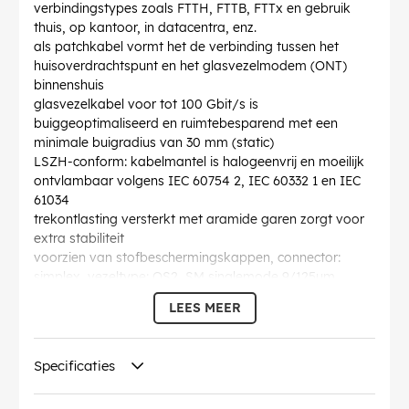
verbindingstypes zoals FTTH, FTTB, FTTx en gebruik
thuis, op kantoor, in datacentra, enz.
als patchkabel vormt het de verbinding tussen het
huisoverdrachtspunt en het glasvezelmodem (ONT)
binnenshuis
glasvezelkabel voor tot 100 Gbit/s is
buiggeoptimaliseerd en ruimtebesparend met een
minimale buigradius van 30 mm (static)
LSZH-conform: kabelmantel is halogeenvrij en moeilijk
ontvlambaar volgens IEC 60754 2, IEC 60332 1 en IEC
61034
trekontlasting versterkt met aramide garen zorgt voor
extra stabiliteit
voorzien van stofbeschermingskappen, connector:
simplex, vezeltype: OS2, SM singlemode 9/125µm
volgens ITU-T G.657.A2
LEES MEER
individueel testprotocol met meting van return loss en
insertion loss
Buigradius >
: 30 mm
Specificaties
Specificatie
: Singlemode (OS2) Yellow
Diameter kabelmantel (ca.)
: 3 mm