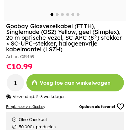
Goobay Glasvezelkabel (FTTH),
Singlemode (OS2) Yellow, geel (Simplex),
20 m optische vezel, SC-APC (8°) stekker
> SC-UPC-stekker, halogeenvrije
kabelmantel (LSZH)
Art.nr:
C39139
€10.99
Voeg toe aan winkelwagen
Verzendtijd:
5-8 werkdagen
Bekijk meer van Goobay
Opslaan als favoriet
Qliro Checkout
50.000+ producten