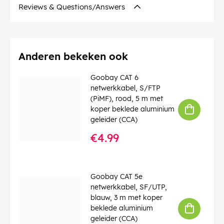
Diameter glasvezelkern
: 9 µ
Reviews & Questions/Answers
Diameter glasvezelmantel
: 125 µ
Golflengte
: 1310 nm
Contact
: Ceramic Ferrule
Bedrijfstemperatuur tot
: 85 °C
Bedrijfstemperatuur vanaf
: -40 °C
Anderen bekeken ook
CAS no.
: 7439-92-1
chemical substance
: Pb
Goobay CAT 6
Knikbescherming
: ja
netwerkkabel, S/FTP
Kabeltype
: Simplex-kabel
(PiMF), rood, 5 m met
Vezeltype kabel
: Glass Fibre G.657.A2
koper beklede aluminium
LSZH-conform
: ja
geleider (CCA)
€4.99
EAN:
4040849596254
Goobay CAT 5e
netwerkkabel, SF/UTP,
blauw, 3 m met koper
beklede aluminium
geleider (CCA)