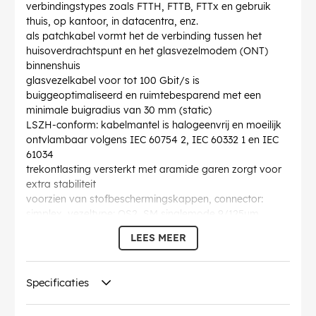
verbindingstypes zoals FTTH, FTTB, FTTx en gebruik
thuis, op kantoor, in datacentra, enz.
als patchkabel vormt het de verbinding tussen het
huisoverdrachtspunt en het glasvezelmodem (ONT)
binnenshuis
glasvezelkabel voor tot 100 Gbit/s is
buiggeoptimaliseerd en ruimtebesparend met een
minimale buigradius van 30 mm (static)
LSZH-conform: kabelmantel is halogeenvrij en moeilijk
ontvlambaar volgens IEC 60754 2, IEC 60332 1 en IEC
61034
trekontlasting versterkt met aramide garen zorgt voor
extra stabiliteit
voorzien van stofbeschermingskappen, connector:
simplex, vezeltype: OS2, SM singlemode 9/125µm
volgens ITU-T G.657.A2
LEES MEER
individueel testprotocol met meting van return loss en
insertion loss
Buigradius >
: 30 mm
Specificaties
Specificatie
: Singlemode (OS2) White
Diameter kabelmantel (ca.)
: 3 mm