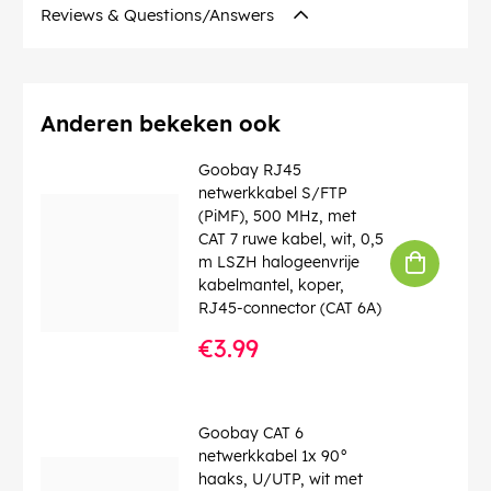
Diameter kabelmantel (ca.)
: 3 mm
Reviews & Questions/Answers
Diameter glasvezelkern
: 9 µ
Diameter glasvezelmantel
: 125 µ
Golflengte
: 1310 nm
Contact
: Ceramic Ferrule
Bedrijfstemperatuur tot
: 85 °C
Anderen bekeken ook
Bedrijfstemperatuur vanaf
: -40 °C
CAS no.
: 7439-92-1
Goobay RJ45
chemical substance
: Pb
netwerkkabel S/FTP
Knikbescherming
: ja
(PiMF), 500 MHz, met
Kabeltype
: Simplex-kabel
CAT 7 ruwe kabel, wit, 0,5
Vezeltype kabel
: Glass Fibre G.657.A2
m LSZH halogeenvrije
LSZH-conform
: ja
kabelmantel, koper,
RJ45-connector (CAT 6A)
EAN:
4040849596049
€3.99
Goobay CAT 6
netwerkkabel 1x 90°
haaks, U/UTP, wit met