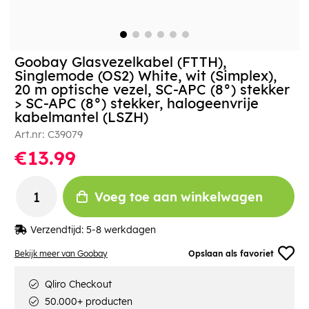
Goobay Glasvezelkabel (FTTH),
Singlemode (OS2) White, wit (Simplex),
20 m optische vezel, SC-APC (8°) stekker
> SC-APC (8°) stekker, halogeenvrije
kabelmantel (LSZH)
Art.nr:
C39079
€13.99
Voeg toe aan winkelwagen
Verzendtijd:
5-8 werkdagen
Bekijk meer van Goobay
Opslaan als favoriet
Qliro Checkout
50.000+ producten