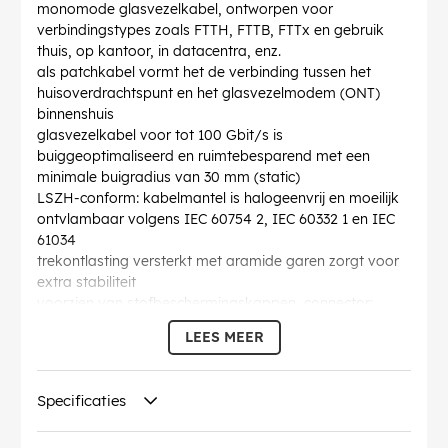
monomode glasvezelkabel, ontworpen voor
verbindingstypes zoals FTTH, FTTB, FTTx en gebruik
thuis, op kantoor, in datacentra, enz.
als patchkabel vormt het de verbinding tussen het
huisoverdrachtspunt en het glasvezelmodem (ONT)
binnenshuis
glasvezelkabel voor tot 100 Gbit/s is
buiggeoptimaliseerd en ruimtebesparend met een
minimale buigradius van 30 mm (static)
LSZH-conform: kabelmantel is halogeenvrij en moeilijk
ontvlambaar volgens IEC 60754 2, IEC 60332 1 en IEC
61034
trekontlasting versterkt met aramide garen zorgt voor
extra stabiliteit
voorzien van stofbeschermingskappen, connector:
simplex, vezeltype: OS2, SM singlemode 9/125µm
LEES MEER
volgens ITU-T G.657.A2
individueel testprotocol met meting van return loss en
insertion loss
Specificaties
Buigradius >
: 30 mm
Specificatie
: Singlemode (OS2) White