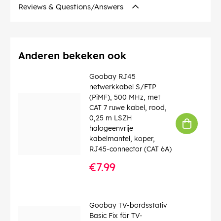
Diameter glasvezelkern
: 9 µ
Reviews & Questions/Answers
Diameter glasvezelmantel
: 125 µ
Golflengte
: 1310 nm
Contact
: Ceramic Ferrule
Bedrijfstemperatuur tot
: 85 °C
Bedrijfstemperatuur vanaf
: -40 °C
Anderen bekeken ook
CAS no.
: 7439-92-1
chemical substance
: Pb
Goobay RJ45
Knikbescherming
: ja
netwerkkabel S/FTP
Kabeltype
: Simplex-kabel
(PiMF), 500 MHz, met
Vezeltype kabel
: Glass Fibre G.657.A2
CAT 7 ruwe kabel, rood,
LSZH-conform
: ja
0,25 m LSZH
halogeenvrije
EAN:
4040849596131
kabelmantel, koper,
RJ45-connector (CAT 6A)
€7.99
Goobay TV-bordsstativ
Basic Fix för TV-