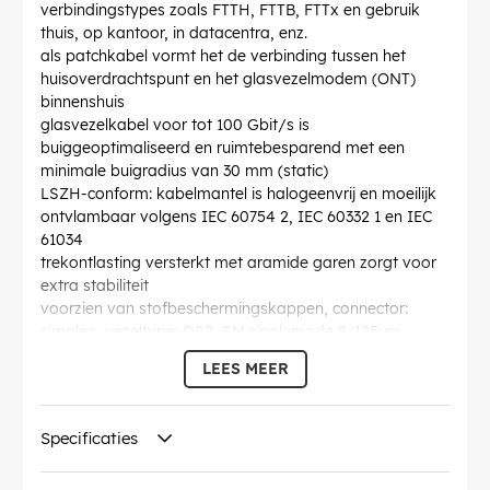
verbindingstypes zoals FTTH, FTTB, FTTx en gebruik
thuis, op kantoor, in datacentra, enz.
als patchkabel vormt het de verbinding tussen het
huisoverdrachtspunt en het glasvezelmodem (ONT)
binnenshuis
glasvezelkabel voor tot 100 Gbit/s is
buiggeoptimaliseerd en ruimtebesparend met een
minimale buigradius van 30 mm (static)
LSZH-conform: kabelmantel is halogeenvrij en moeilijk
ontvlambaar volgens IEC 60754 2, IEC 60332 1 en IEC
61034
trekontlasting versterkt met aramide garen zorgt voor
extra stabiliteit
voorzien van stofbeschermingskappen, connector:
simplex, vezeltype: OS2, SM singlemode 9/125µm
volgens ITU-T G.657.A2
LEES MEER
individueel testprotocol met meting van return loss en
insertion loss
Buigradius >
: 30 mm
Specificaties
Specificatie
: Singlemode (OS2) White
Diameter kabelmantel (ca.)
: 3 mm