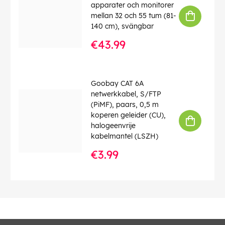
apparater och monitorer
mellan 32 och 55 tum (81-
140 cm), svängbar
€43.99
Goobay CAT 6A
netwerkkabel, S/FTP
(PiMF), paars, 0,5 m
koperen geleider (CU),
halogeenvrije
kabelmantel (LSZH)
€3.99