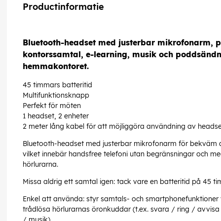
Productinformatie
Bluetooth-headset med justerbar mikrofonarm, pe
kontorssamtal, e-learning, musik och poddsändni
hemmakontoret.
45 timmars batteritid
Multifunktionsknapp
Perfekt för möten
1 headset, 2 enheter
2 meter lång kabel för att möjliggöra användning av heads
Bluetooth-headset med justerbar mikrofonarm för bekväm
vilket innebär handsfree telefoni utan begränsningar och med
hörlurarna.
Missa aldrig ett samtal igen: tack vare en batteritid på 45 ti
Enkel att använda: styr samtals- och smartphonefunktioner 
trådlösa hörlurarnas öronkuddar (t.ex. svara / ring / avvi
/ musik).