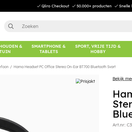
Qliro Checkout
50.000+ producten
Snelle 
HOUDEN &
SMARTPHONE &
SPORT, VRIJE TIJD &
TUIN
TABLETS
HOBBY
efoon
Hama Headset PC Office Stereo On-Ear BT700 Bluetooth Svart
Bekijk m
Ham
Ste
Blu
Art.nr:
C3