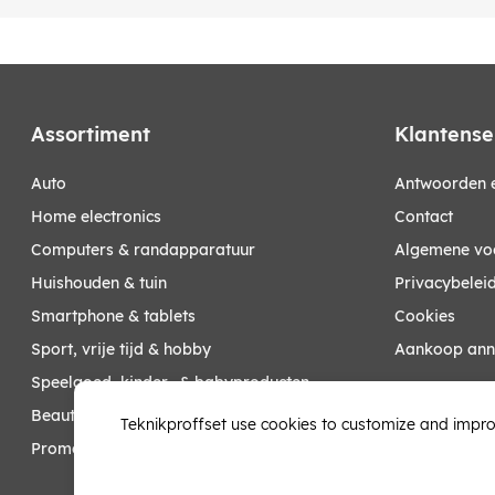
Assortiment
Klantense
auto
Antwoorden e
home electronics
Contact
computers & randapparatuur
Algemene vo
huishouden & tuin
Privacybelei
smartphone & tablets
Cookies
sport, vrije tijd & hobby
Aankoop ann
speelgoed, kinder- & babyproducten
Mijn account
beauty & health
Teknikproffset use cookies to customize and impro
promoties