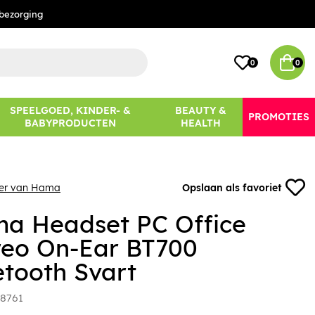
bezorging
0
0
SPEELGOED, KINDER- &
BEAUTY &
PROMOTIES
BABYPRODUCTEN
HEALTH
eer van Hama
Opslaan als favoriet
a Headset PC Office
reo On-Ear BT700
etooth Svart
8761