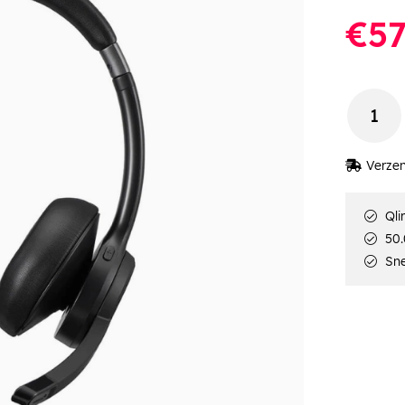
€57
Verzen
Qli
50.
Sne