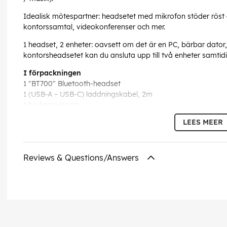
Idealisk mötespartner: headsetet med mikrofon stöder röst 
kontorssamtal, videokonferenser och mer.
1 headset, 2 enheter: oavsett om det är en PC, bärbar dator
kontorsheadsetet kan du ansluta upp till två enheter samtidig
I förpackningen
1 "BT700" Bluetooth-headset
1 (USB-A – USB-C) laddningskabel, 2m
1 bruksanvisning
LEES MEER
EAN:
4047443506214
Reviews & Questions/Answers