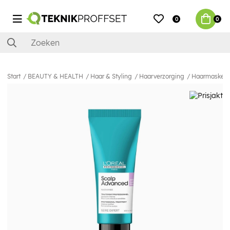
0
0
Start
BEAUTY & HEALTH
Haar & Styling
Haarverzorging
Haarmasker