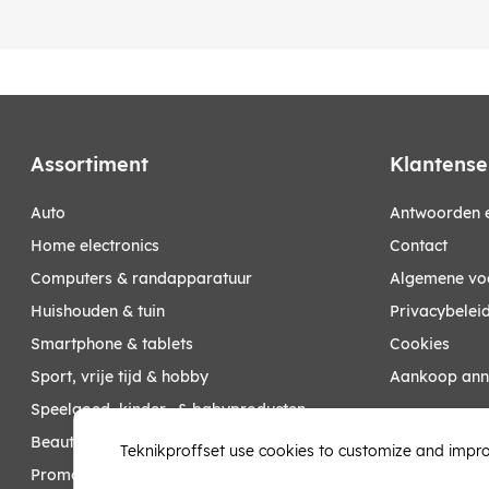
Assortiment
Klantense
auto
Antwoorden e
home electronics
Contact
computers & randapparatuur
Algemene vo
huishouden & tuin
Privacybelei
smartphone & tablets
Cookies
sport, vrije tijd & hobby
Aankoop ann
speelgoed, kinder- & babyproducten
Mijn account
beauty & health
Teknikproffset use cookies to customize and impro
promoties