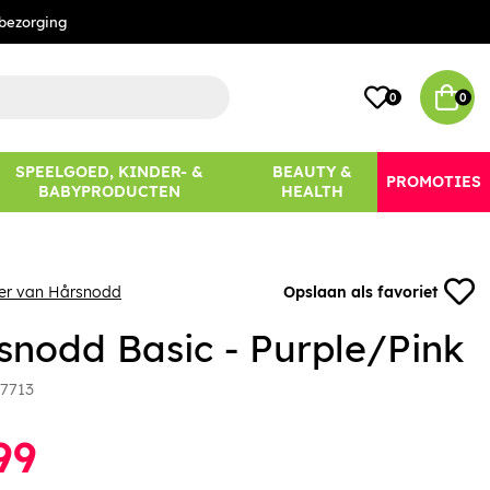
bezorging
0
0
SPEELGOED, KINDER- &
BEAUTY &
PROMOTIES
BABYPRODUCTEN
HEALTH
eer van Hårsnodd
Opslaan als favoriet
snodd Basic - Purple/Pink
7713
99