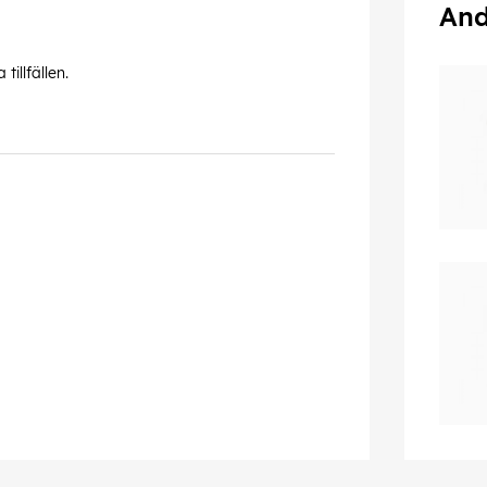
And
illfällen.