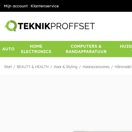
Mijn account
Klantenservice
HOME
COMPUTERS &
HUIS
AUTO
ELECTRONICS
RANDAPPARATUUR
Start
BEAUTY & HEALTH
Haar & Styling
Haaraccessoires
Hårsnodd B