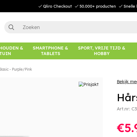
Qliro Checkout
50.000+ producten
Snelle 
HOUDEN &
SMARTPHONE &
SPORT, VRIJE TIJD &
TUIN
TABLETS
HOBBY
asic - Purple/Pink
Bekijk m
Hår
Art.nr:
C3
€5.