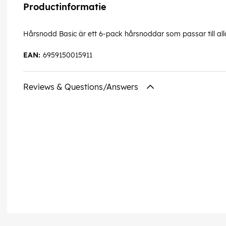
Productinformatie
Hårsnodd Basic är ett 6-pack hårsnoddar som passar till alla t
EAN:
6959150015911
Reviews & Questions/Answers