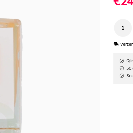
€24
Verzen
Qli
50.
Sne