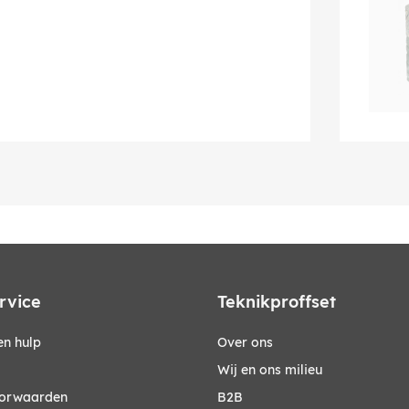
rvice
Teknikproffset
n hulp
Over ons
Wij en ons milieu
orwaarden
B2B