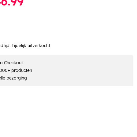
6.99
dtijd:
Tijdelijk uitverkocht
ro Checkout
000+ producten
lle bezorging