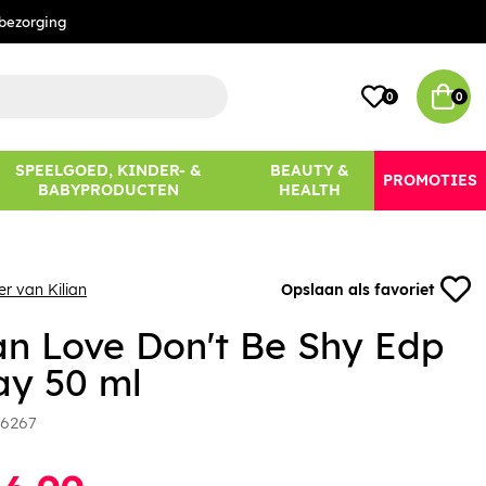
bezorging
0
0
SPEELGOED, KINDER- &
BEAUTY &
PROMOTIES
BABYPRODUCTEN
HEALTH
er van Kilian
Opslaan als favoriet
ian Love Don't Be Shy Edp
ay 50 ml
6267