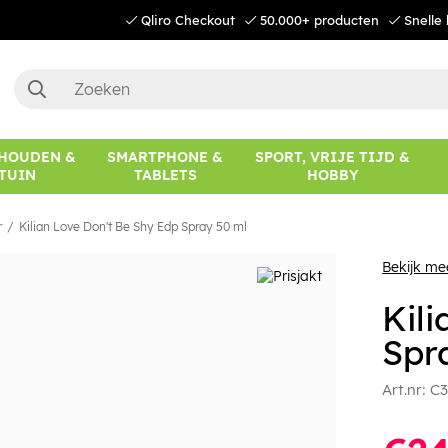
Qliro Checkout
50.000+ producten
Snelle 
HOUDEN &
SMARTPHONE &
SPORT, VRIJE TIJD &
TUIN
TABLETS
HOBBY
r
Kilian Love Don't Be Shy Edp Spray 50 ml
Bekijk me
Kil
Spr
Art.nr:
C3