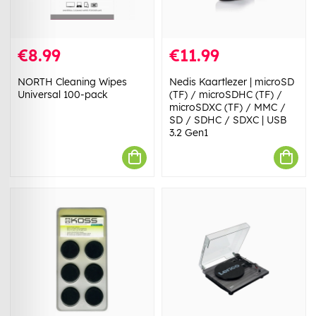
€8.99
€11.99
NORTH Cleaning Wipes
Nedis Kaartlezer | microSD
Universal 100-pack
(TF) / microSDHC (TF) /
microSDXC (TF) / MMC /
SD / SDHC / SDXC | USB
3.2 Gen1