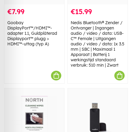
€7.99
€15.99
Goobay
Nedis Bluetooth® Zender /
DisplayPort™/HDMI™-
Ontvanger | Ingangen
adapter 1.1, Guldpläterad
audio / video / data: USB-
Displayport™ plugg >
C™ Female | Uitgangen
HDMI™-uttag (typ A)
audio / video / data: 1x 3.5
mm | SBC | Maximaal 1
Apparaat | Batterij 1
werkingstijd standaard
verbruik: 510 min | Zwart