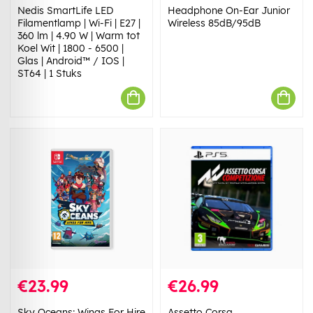
Nedis SmartLife LED
Headphone On-Ear Junior
Filamentlamp | Wi-Fi | E27 |
Wireless 85dB/95dB
360 lm | 4.90 W | Warm tot
Koel Wit | 1800 - 6500 |
Glas | Android™ / IOS |
ST64 | 1 Stuks
€23.99
€26.99
Sky Oceans: Wings For Hire
Assetto Corsa