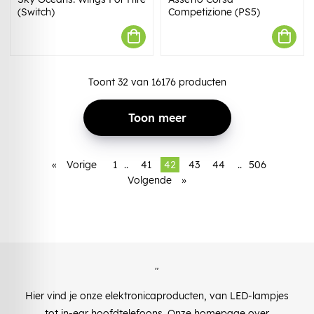
(Switch)
Competizione (PS5)
Toont
32
van
16176
producten
Toon meer
«
Vorige
1
..
41
42
43
44
..
506
Volgende
»
"
Hier vind je onze elektronicaproducten, van LED-lampjes
tot in-ear hoofdtelefoons. Onze homepage over