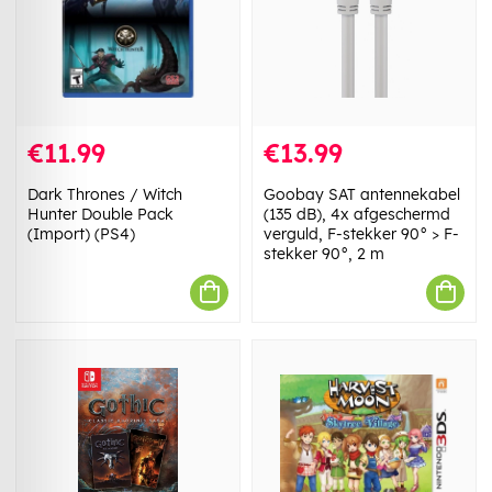
€11.99
€13.99
Dark Thrones / Witch
Goobay SAT antennekabel
Hunter Double Pack
(135 dB), 4x afgeschermd
(Import) (PS4)
verguld, F-stekker 90° > F-
stekker 90°, 2 m