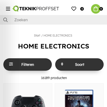
0
0
Start
HOME ELECTRONICS
HOME ELECTRONICS
Filteren
Soort
16189
producten