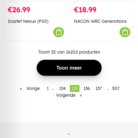
€26.99
€18.99
Scarlet Nexus (PS5)
NACON WRC Generations
Toont
32
van
16202
producten
Toon meer
«
Vorige
1
..
134
135
136
137
..
507
Volgende
»
"