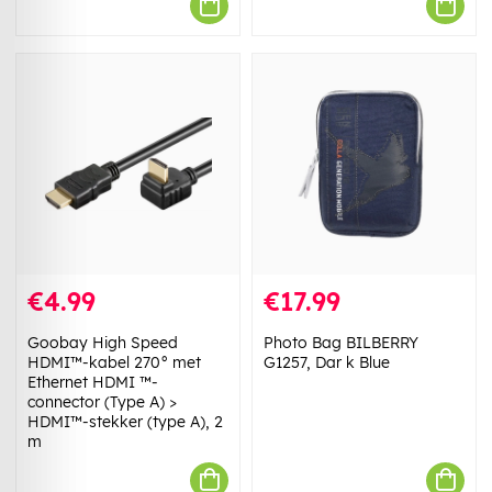
€4.99
€17.99
Goobay High Speed
Photo Bag BILBERRY
HDMI™-kabel 270° met
G1257, Dar k Blue
Ethernet HDMI ™-
connector (Type A) >
HDMI™-stekker (type A), 2
m