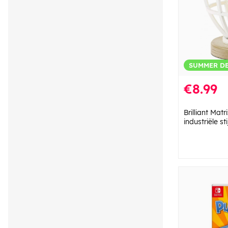
SUMMER D
€8.99
Brilliant Matr
industriële stij