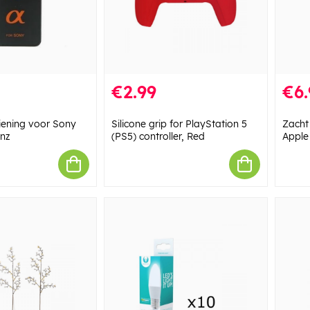
€2.99
€6.
iening voor Sony
Silicone grip for PlayStation 5
Zacht 
enz
(PS5) controller, Red
Apple