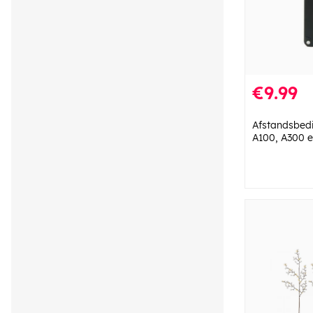
€9.99
Afstandsbed
A100, A300 