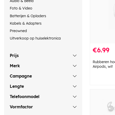
Audio & Beeld
Foto & Video
Batterijen & Opladers
Kabels & Adapters
Preowned
Uitverkoop op huiselektronica
€6.99
Prijs
Rubberen ho
Merk
Airpods, wit
Campagne
Lengte
Telefoonmodel
Vormfactor