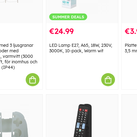
SUMMER DEALS
€24.99
€3.
med 3 ljusgranar
LED Lamp E27, A65, 18W, 230V,
Platt
ioder med
3000K, 10-pack, Warm wit
3,5 m
n, varmvitt (3000
ift, för inomhus och
 (IP44)