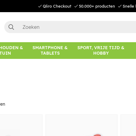
Qliro Checkout
50.000+ producten
Snelle 
HOUDEN &
SMARTPHONE &
SPORT, VRIJE TIJD &
TUIN
TABLETS
HOBBY
ten