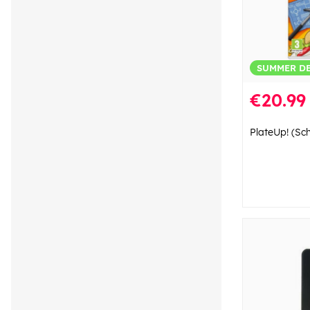
SUMMER D
€20.99
PlateUp! (Sc