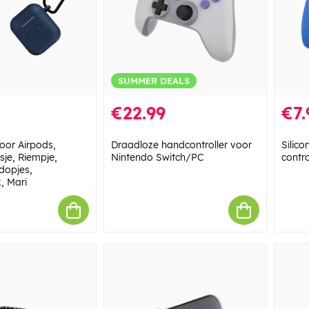
SUMMER DEALS
€22.99
€7.
voor Airpods,
Draadloze handcontroller voor
Silico
sje, Riempje,
Nintendo Switch/PC
contro
rdopjes,
, Mari