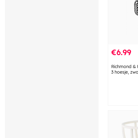
€6.99
Richmond & F
3 hoesje, zwa