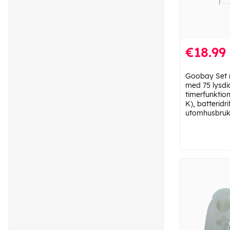
€18.99
Goobay Set 
med 75 lysd
timerfunktio
K), batteridr
utomhusbruk