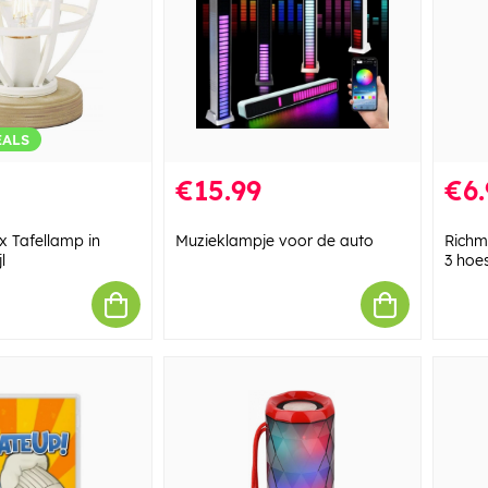
EALS
€15.99
€6.
ix Tafellamp in
Muzieklampje voor de auto
Richm
l
3 hoes