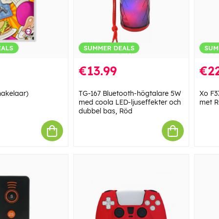
EALS
SUMMER DEALS
SUM
€13.99
€22
hakelaar)
TG-167 Bluetooth-högtalare 5W
Xo F3
med coola LED-ljuseffekter och
met R
dubbel bas, Röd