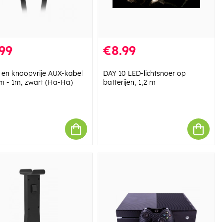
99
€8.99
e en knoopvrije AUX-kabel
DAY 10 LED-lichtsnoer op
m - 1m, zwart (Ha-Ha)
batterijen, 1,2 m