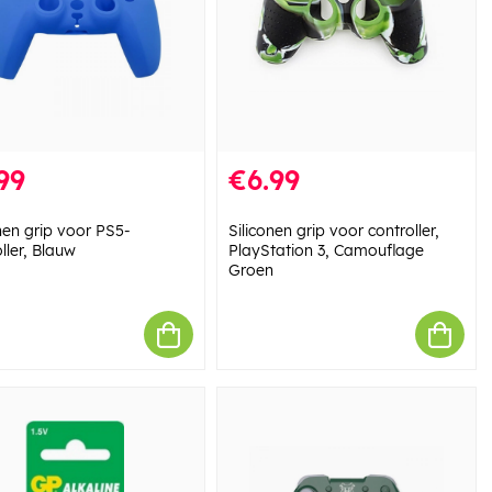
99
€6.99
nen grip voor PS5-
Siliconen grip voor controller,
ller, Blauw
PlayStation 3, Camouflage
Groen