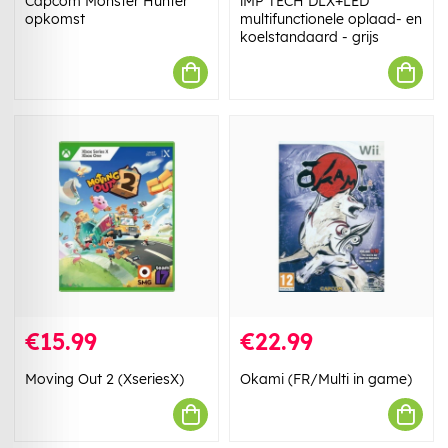
Capcom Monster Hunter
iMP TECH DLX+LED
opkomst
multifunctionele oplaad- en
koelstandaard - grijs
€15.99
€22.99
Moving Out 2 (XseriesX)
Okami (FR/Multi in game)