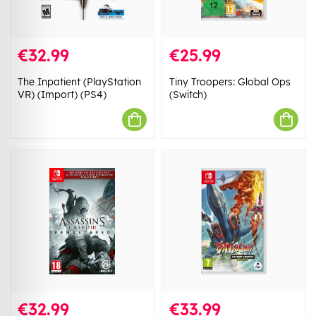
€32.99
€25.99
The Inpatient (PlayStation
Tiny Troopers: Global Ops
VR) (Import) (PS4)
(Switch)
€32.99
€33.99