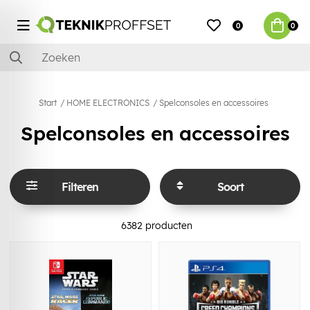
0
0
Start
HOME ELECTRONICS
Spelconsoles en accessoires
Spelconsoles en accessoires
Filteren
Soort
6382
producten