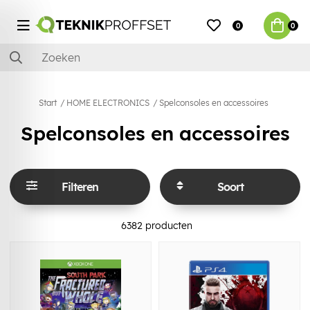
0
0
Start
HOME ELECTRONICS
Spelconsoles en accessoires
Spelconsoles en accessoires
Filteren
Soort
6382
producten