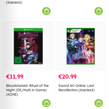
(XseriesX)
€11.99
€20.99
Bloodstained: Ritual of the
Sword Art Online: Last
Night (DE/Multi in Game)
Recollection (XseriesX)
(XONE)