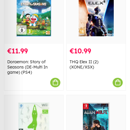
€11.99
€10.99
Doraemon: Story of
THQ Elex II (2)
Seasons (DE-Multi In
(XONE/XSX)
game) (PS4)