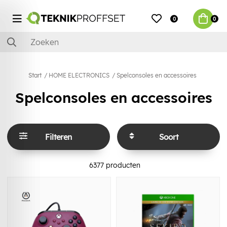
0
0
Start
HOME ELECTRONICS
Spelconsoles en accessoires
Spelconsoles en accessoires
Filteren
Soort
6377
producten