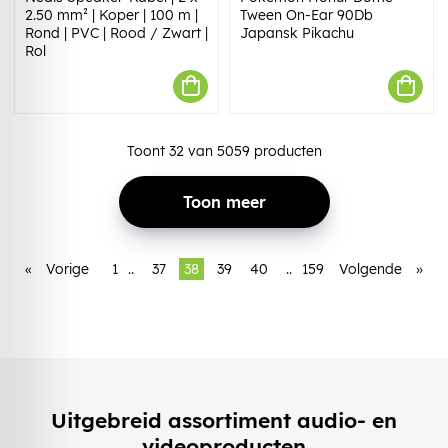
2.50 mm² | Koper | 100 m |
Tween On-Ear 90Db
Rond | PVC | Rood / Zwart |
Japansk Pikachu
Rol
Toont
32
van
5059
producten
Toon meer
«
Vorige
1
..
37
38
39
40
..
159
Volgende
»
Uitgebreid assortiment audio- en
videoproducten