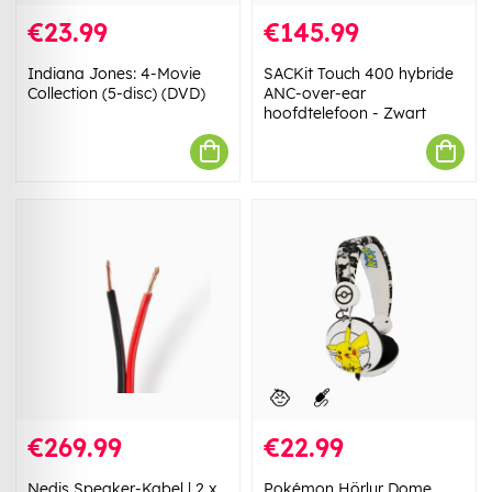
€23.99
€145.99
Indiana Jones: 4-Movie
SACKit Touch 400 hybride
Collection (5-disc) (DVD)
ANC-over-ear
hoofdtelefoon - Zwart
€269.99
€22.99
Nedis Speaker-Kabel | 2 x
Pokémon Hörlur Dome