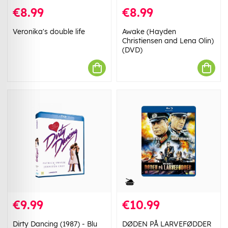
€8.99
€8.99
Veronika's double life
Awake (Hayden
Christiensen and Lena Olin)
(DVD)
€9.99
€10.99
Dirty Dancing (1987) - Blu
DØDEN PÅ LARVEFØDDER