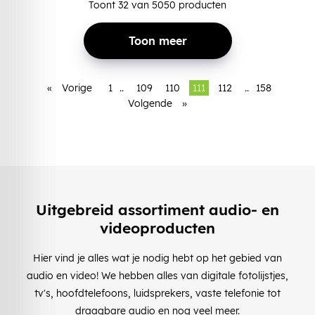
Toont
32
van
5050
producten
Toon meer
«
Vorige
1
..
109
110
111
112
..
158
Volgende
»
Uitgebreid assortiment audio- en
videoproducten
Hier vind je alles wat je nodig hebt op het gebied van
audio en video! We hebben alles van digitale fotolijstjes,
tv's, hoofdtelefoons, luidsprekers, vaste telefonie tot
draagbare audio en nog veel meer.