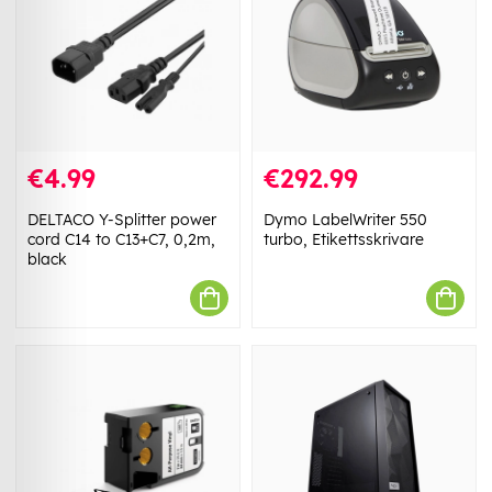
€4.99
€292.99
DELTACO Y-Splitter power
Dymo LabelWriter 550
cord C14 to C13+C7, 0,2m,
turbo, Etikettsskrivare
black