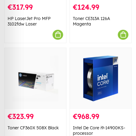
€317.99
€124.99
HP LaserJet Pro MFP
Toner CE313A 126A
3102fdw Laser
Magenta
€323.99
€968.99
Toner CF360X 508X Black
Intel De Core i9-14900KS-
processor