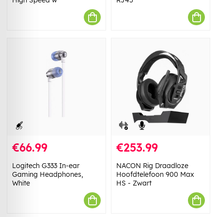
High Speed w
RJ45
€66.99
€253.99
Logitech G333 In-ear
NACON Rig Draadloze
Gaming Headphones,
Hoofdtelefoon 900 Max
White
HS - Zwart