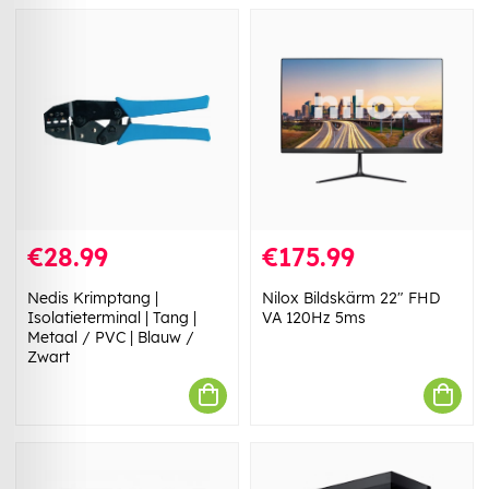
€28.99
€175.99
Nedis Krimptang |
Nilox Bildskärm 22" FHD
Isolatieterminal | Tang |
VA 120Hz 5ms
Metaal / PVC | Blauw /
Zwart