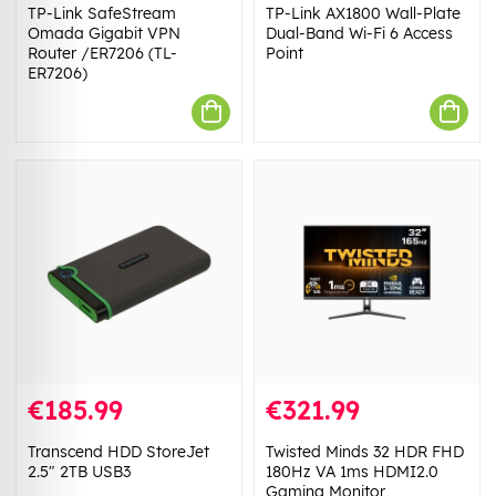
TP-Link SafeStream
TP-Link AX1800 Wall-Plate
Omada Gigabit VPN
Dual-Band Wi-Fi 6 Access
Router /ER7206 (TL-
Point
ER7206)
€185.99
€321.99
Transcend HDD StoreJet
Twisted Minds 32 HDR FHD
2.5" 2TB USB3
180Hz VA 1ms HDMI2.0
Gaming Monitor