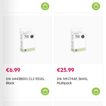
€6.99
€25.99
Ink 6443B001 CLI-551XL
Ink N9J74AE 364XL
Black
Multipack