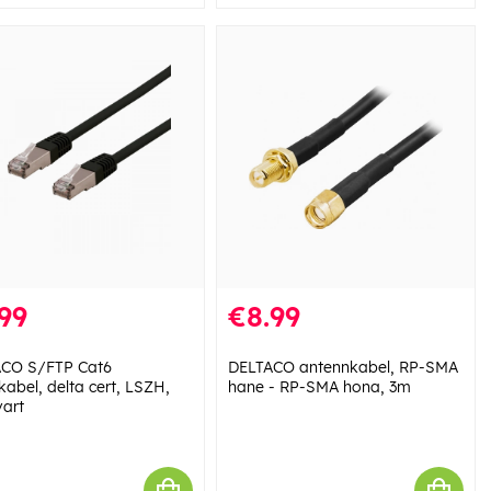
99
€8.99
CO S/FTP Cat6
DELTACO antennkabel, RP-SMA
kabel, delta cert, LSZH,
hane - RP-SMA hona, 3m
vart