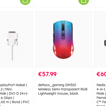
€57.99
€6
splayPort-Kabel |
deltaco_gaming DM320
Nedis
2 | Mini-
Wireless Semi-transparent RGB
4-in-1
Male | DVI-D 24+1-
Lightweight mouse, black
Male 
1.6 Gbps |
Femal
2.00 m | Rond | PVC
C™ Fe