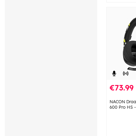
€73.99
NACON Draad
600 Pro HS 