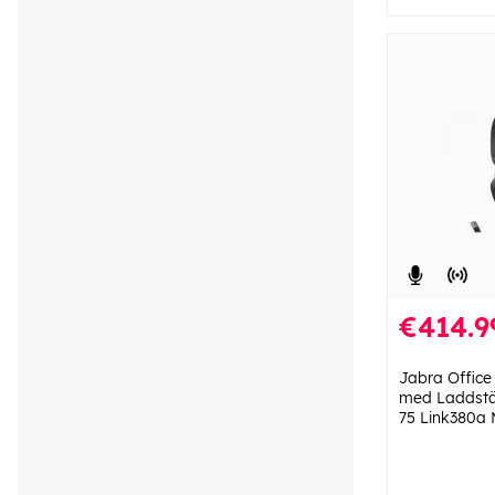
€414.9
Jabra Office
med Laddstäl
75 Link380a 