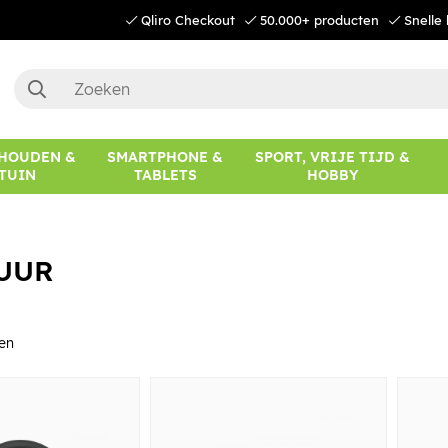
Qliro Checkout
50.000+ producten
Snelle 
HOUDEN &
SMARTPHONE &
SPORT, VRIJE TIJD &
TUIN
TABLETS
HOBBY
UUR
en