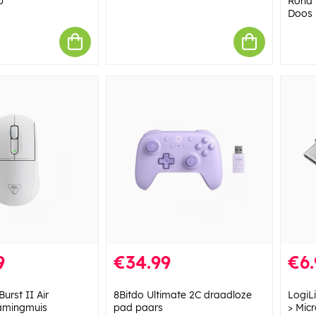
p
Rond |
Doos
9
€34.99
€6.
Burst II Air
8Bitdo Ultimate 2C draadloze
LogiL
amingmuis
pad paars
> Mic