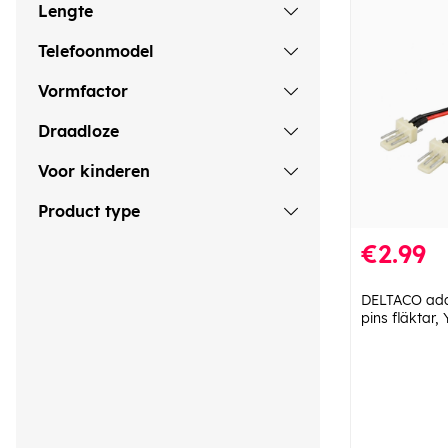
Lengte
Telefoonmodel
Vormfactor
Draadloze
Voor kinderen
Product type
€2.99
DELTACO ada
pins fläktar,