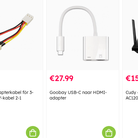
€27.99
€1
pterkabel för 3-
Goobay USB-C naar HDMI-
Cudy 
 Y-kabel 2-1
adapter
AC120