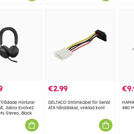
9
€2.99
€9.
 Trådade Hörlurar
DELTACO Strömkabel för Serial
HAMA 
l, Jabra Evolve2
ATA hårddiskar, vinklad kont
480 M
Ms Stereo, Black