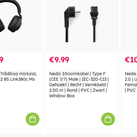
9
€9.99
€10
 Trådlösa Hörlurar,
Nedis Stroomkabel | Type F
Nedis
2 85 Link380c Ms
(CEE 7/7) Male | IEC-320-C13 |
2.0 |
Gehoekt | Recht | Vernikkeld |
Female
2.00 m | Rond | PVC | Zwart |
| PVC 
Window Box