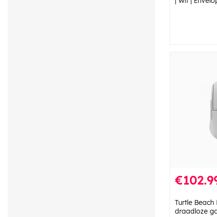
| Wit | Envelo
€102.9
Turtle Beach 
draadloze g