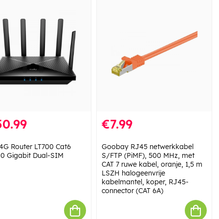
50.99
€7.99
4G Router LT700 Cat6
Goobay RJ45 netwerkkabel
0 Gigabit Dual-SIM
S/FTP (PiMF), 500 MHz, met
CAT 7 ruwe kabel, oranje, 1,5 m
LSZH halogeenvrije
kabelmantel, koper, RJ45-
connector (CAT 6A)