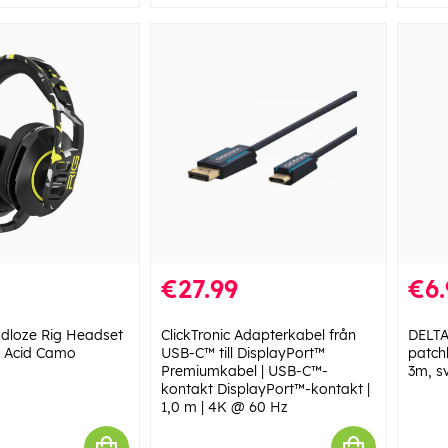
€27.99
€6.
loze Rig Headset
ClickTronic Adapterkabel från
DELTA
- Acid Camo
USB-C™ till DisplayPort™
patch
Premiumkabel | USB-C™-
3m, s
kontakt DisplayPort™-kontakt |
1,0 m | 4K @ 60 Hz