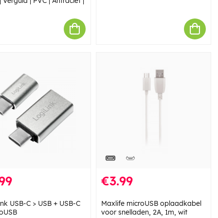
 Verguld | PVC | Antraciet |
99
€3.99
ink USB-C > USB + USB-C
Maxlife microUSB oplaadkabel
roUSB
voor snelladen, 2A, 1m, wit