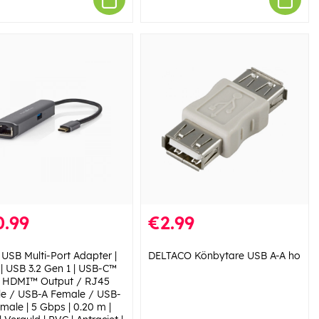
0.99
€2.99
 USB Multi-Port Adapter |
DELTACO Könbytare USB A-A ho
 | USB 3.2 Gen 1 | USB-C™
| HDMI™ Output / RJ45
e / USB-A Female / USB-
male | 5 Gbps | 0.20 m |