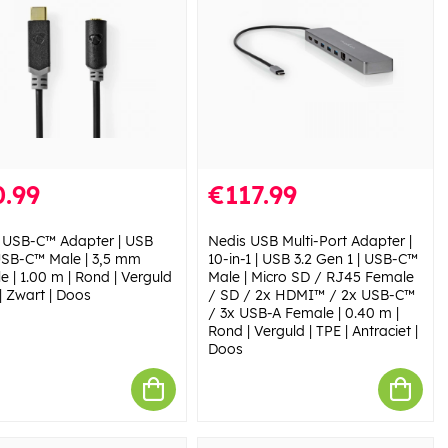
.99
€117.99
 USB-C™ Adapter | USB
Nedis USB Multi-Port Adapter |
 USB-C™ Male | 3,5 mm
10-in-1 | USB 3.2 Gen 1 | USB-C™
 | 1.00 m | Rond | Verguld
Male | Micro SD / RJ45 Female
| Zwart | Doos
/ SD / 2x HDMI™ / 2x USB-C™
/ 3x USB-A Female | 0.40 m |
Rond | Verguld | TPE | Antraciet |
Doos