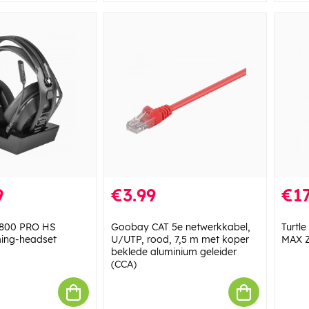
9
€3.99
€17
800 PRO HS
Goobay CAT 5e netwerkkabel,
Turtl
ming-headset
U/UTP, rood, 7,5 m met koper
MAX Z
beklede aluminium geleider
(CCA)