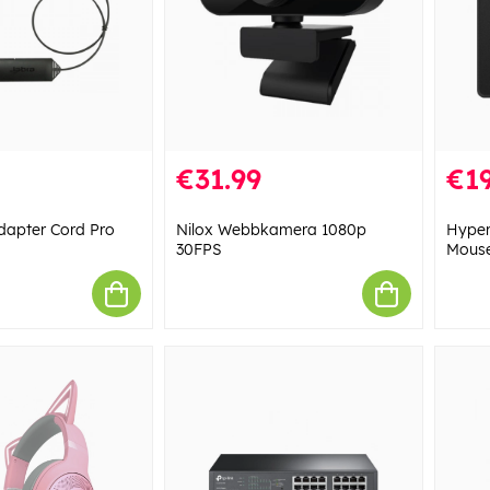
€31.99
€19
dapter Cord Pro
Nilox Webbkamera 1080p
Hyper
30FPS
Mouse