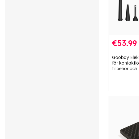
€53.99
Goobay Elek
för kontaktl
tillbehör och 