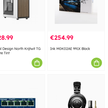
28.99
€254.99
l Design North Krijtwit TG
Ink M0K02AE 991X Black
e Tint