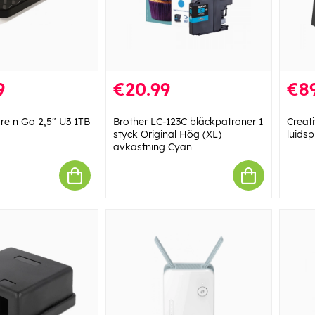
9
€20.99
€89
re n Go 2,5" U3 1TB
Brother LC-123C bläckpatroner 1
Creat
styck Original Hög (XL)
luidsp
avkastning Cyan