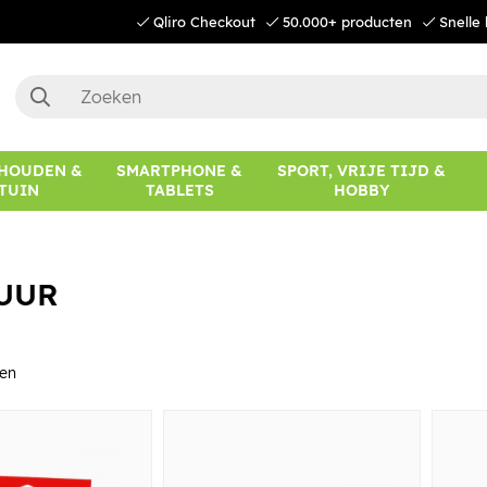
Qliro Checkout
50.000+ producten
Snelle 
HOUDEN &
SMARTPHONE &
SPORT, VRIJE TIJD &
TUIN
TABLETS
HOBBY
UUR
en