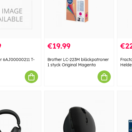
9
€19.99
€2
er 6AJ00000211 T-
Brother LC-223M bläckpatroner
Fracta
1 styck Original Magenta
Helder