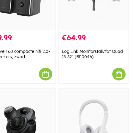
.99
€64.99
ive T60 compacte hifi 2.0-
LogiLink Monitorställ/fot Quad
rekers, zwart
13-32" (BP0046)