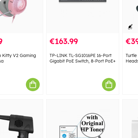
9
€163.99
€39
n Kitty V2 Gaming
TP-LINK TL-SG1016PE 16-Port
Turtl
sa
Gigabit PoE Switch, 8-Port PoE+
Head