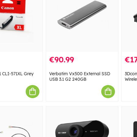
€90.99
€17
1 CLI-571XL Grey
Verbatim Vx500 External SSD
3Dcon
USB 3.1 G2 240GB
Wirel