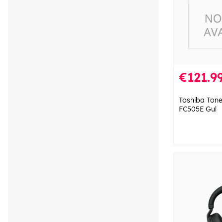
€121.9
Toshiba Ton
FC505E Gul