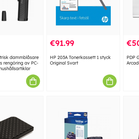
€91.99
€5
trisk dammblåsare
HP 203A Tonerkassett 1 styck
PDP G
ös rengöring av PC-
Original Svart
Arcade
hushållsartiklar