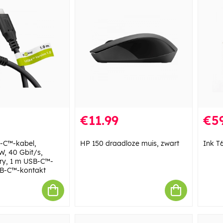
€11.99
€59
-C™-kabel,
HP 150 draadloze muis, zwart
Ink T
, 40 Gbit/s,
ry, 1 m USB-C™-
SB-C™-kontakt