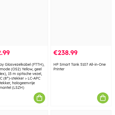
.99
€238.99
y Glasvezelkabel (FTTH),
HP Smart Tank 5107 All-in-One
emode (OS2) Yellow, geel
Printer
ex), 15 m optische vezel,
C (8°)-stekker > LC-APC
tekker, halogeenvrije
mantel (LSZH)