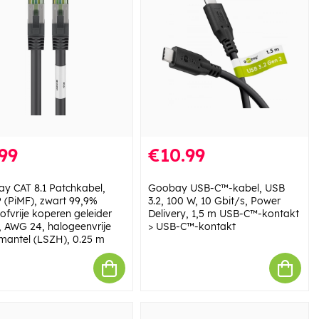
99
€10.99
y CAT 8.1 Patchkabel,
Goobay USB-C™-kabel, USB
 (PiMF), zwart 99,9%
3.2, 100 W, 10 Gbit/s, Power
ofvrije koperen geleider
Delivery, 1,5 m USB-C™-kontakt
, AWG 24, halogeenvrije
> USB-C™-kontakt
mantel (LSZH), 0.25 m