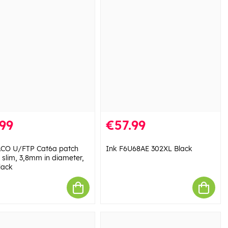
99
€57.99
CO U/FTP Cat6a patch
Ink F6U68AE 302XL Black
 slim, 3,8mm in diameter,
lack