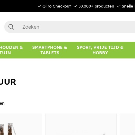
Qliro Checkout
50.000+ producten
Snelle 
HOUDEN &
SMARTPHONE &
SPORT, VRIJE TIJD &
TUIN
TABLETS
HOBBY
UUR
en