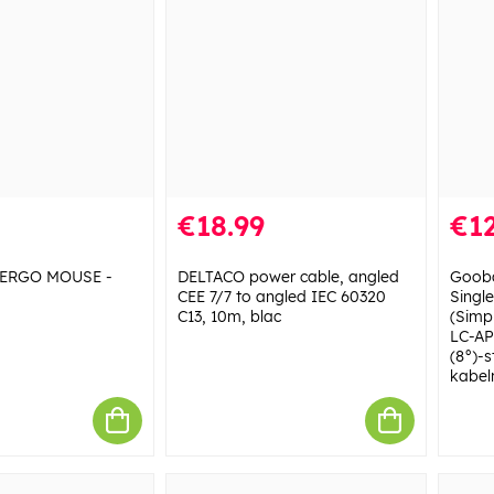
€18.99
€12
 ERGO MOUSE -
DELTACO power cable, angled
Gooba
CEE 7/7 to angled IEC 60320
Singl
C13, 10m, blac
(Simpl
LC-AP
(8°)-s
kabel