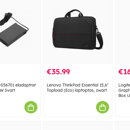
€35.99
€16
S56701 eladaptrar
Lenovo ThinkPad Essential 15,6"
Logit
 W Svart
Topload (Eco) laptoptas, zwart
Graph
Box U