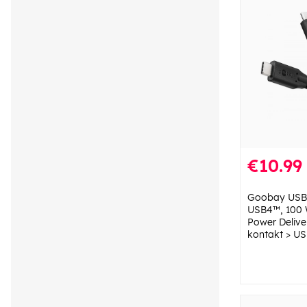
€10.99
Goobay USB
USB4™, 100 W
Power Delive
kontakt > U