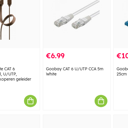
€6.99
€10
te CAT 6
Goobay CAT 6 U/UTP CCA 5m
Gooba
l, U/UTP,
White
25cm 
koperen geleider