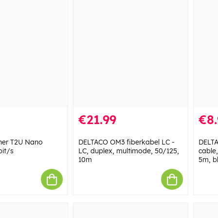
€21.99
€8.
her T2U Nano
DELTACO OM3 fiberkabel LC -
DELTA
it/s
LC, duplex, multimode, 50/125,
cable,
10m
5m, b