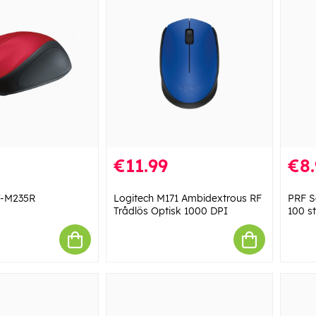
€11.99
€8.
T-M235R
Logitech M171 Ambidextrous RF
PRF S
Trådlös Optisk 1000 DPI
100 s