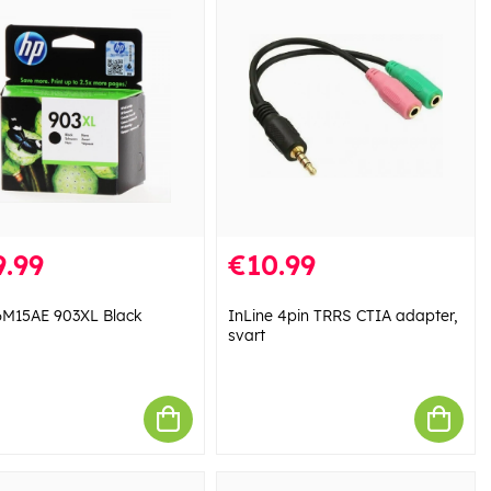
.99
€10.99
6M15AE 903XL Black
InLine 4pin TRRS CTIA adapter,
svart