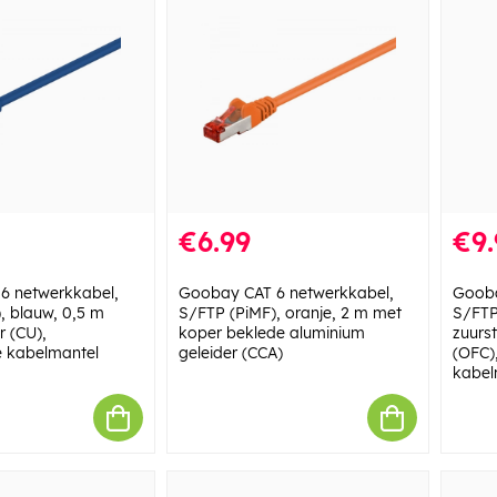
€6.99
€9.
6 netwerkkabel,
Goobay CAT 6 netwerkkabel,
Gooba
, blauw, 0,5 m
S/FTP (PiMF), oranje, 2 m met
S/FTP
r (CU),
koper beklede aluminium
zuurst
e kabelmantel
geleider (CCA)
(OFC)
kabel