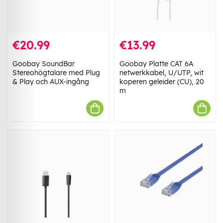
€20.99
€13.99
Goobay SoundBar
Goobay Platte CAT 6A
Stereohögtalare med Plug
netwerkkabel, U/UTP, wit
& Play och AUX-ingång
koperen geleider (CU), 20
m