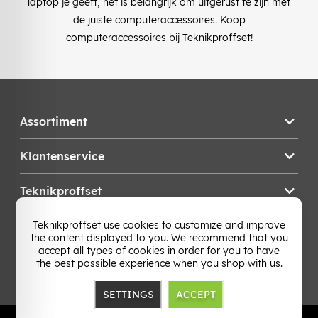
laptop je geeft, het is belangrijk om uitgerust te zijn met
de juiste computeraccessoires. Koop
computeraccessoires bij Teknikproffset!
Assortiment
Klantenservice
Teknikproffset
Teknikproffset use cookies to customize and improve
Wijzig Land
the content displayed to you. We recommend that you
accept all types of cookies in order for you to have
the best possible experience when you shop with us.
SETTINGS
ACCEPT
TP E-commerce Nordic AB
Org.nr: 559386-1841