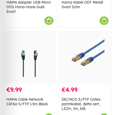
HAMA Adapter USB-Micro
Hama Kabel ODT Metall
OTG Hona-Hane Guld
Svart 3.0m
Svart
€9.99
€4.99
HAMA Cable Network
DELTACO S/FTP Cat6a
CAT6a S/FTP 1.5m Black
patchkabel, delta cert,
LSZH, 1m, blå