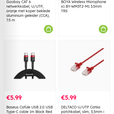
Goobay CAT 6
BOYA Wireless Microphone
netwerkkabel, U/UTP,
x1 BY-WM3T2-M1 3.5mm
oranje met koper beklede
TRS
aluminium geleider (CCA),
7.5 m
€5.99
€5.99
Baseus Cafule USB 2.0 USB
DELTACO U/UTP Cat6a
Type-C cable 1m Black Red
patchkabel, slim, 3,5mm i