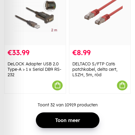
€33.99
€8.99
DeLOCK Adapter USB 2.0
DELTACO S/FTP Cat6
Type-A > 1 x Serial DB9 RS-
patchkabel, delta cert,
232
LSZH, 5m, röd
Toont
32
van
10919
producten
Toon meer