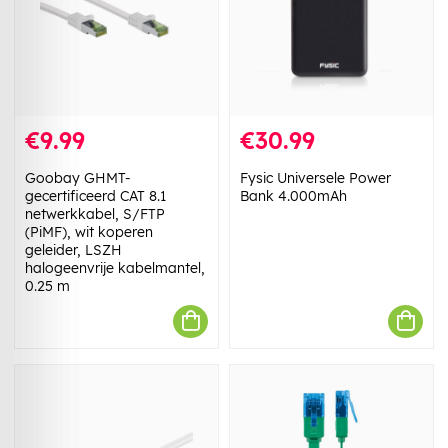
€9.99
€30.99
Goobay GHMT-
Fysic Universele Power
gecertificeerd CAT 8.1
Bank 4.000mAh
netwerkkabel, S/FTP
(PiMF), wit koperen
geleider, LSZH
halogeenvrije kabelmantel,
0.25 m