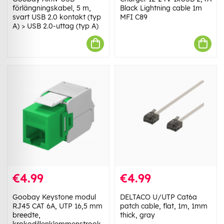
förlängningskabel, 5 m,
Black Lightning cable 1m
svart USB 2.0 kontakt (typ
MFI C89
A) > USB 2.0-uttag (typ A)
€4.99
€4.99
Goobay Keystone modul
DELTACO U/UTP Cat6a
RJ45 CAT 6A, UTP 16,5 mm
patch cable, flat, 1m, 1mm
breedte,
thick, gray
krokodillenklemmenstrook