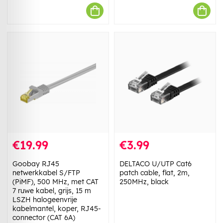
€19.99
€3.99
Goobay RJ45
DELTACO U/UTP Cat6
netwerkkabel S/FTP
patch cable, flat, 2m,
(PiMF), 500 MHz, met CAT
250MHz, black
7 ruwe kabel, grijs, 15 m
LSZH halogeenvrije
kabelmantel, koper, RJ45-
connector (CAT 6A)