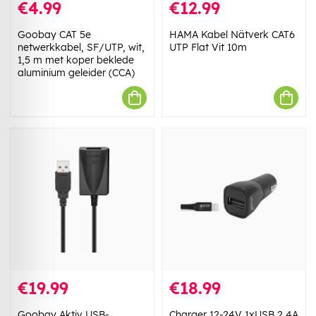
€4.99
€12.99
Goobay CAT 5e
HAMA Kabel Nätverk CAT6
netwerkkabel, SF/UTP, wit,
UTP Flat Vit 10m
1,5 m met koper beklede
aluminium geleider (CCA)
€19.99
€18.99
Goobay Aktiv USB-
Charger 12-24V 1xUSB 2,4A