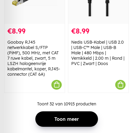
€8.99
€8.99
Goobay RJ45
Nedis USB-Kabel | USB 2.0
netwerkkabel S/FTP
| USB-C™ Male | USB-B
(PiMF), 500 MHz, met CAT
Male | 480 Mbps |
7 ruwe kabel, zwart, 5 m
Vernikkeld | 2.00 m | Rond |
LSZH halogeenvrije
PVC | Zwart | Doos
kabelmantel, koper, RJ45-
connector (CAT 6A)
Toont
32
van
10915
producten
Toon meer