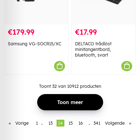
€179.99
€17.99
Samsung VG-SOCR15/XC
DELTACO trådlöst
minitangentbord,
bluetooth, svart
Toont
32
van
10912
producten
Toon meer
«
Vorige
1
..
13
14
15
16
..
341
Volgende
»