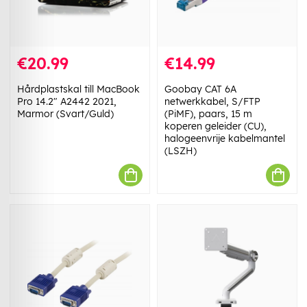
€20.99
€14.99
Hårdplastskal till MacBook
Goobay CAT 6A
Pro 14.2" A2442 2021,
netwerkkabel, S/FTP
Marmor (Svart/Guld)
(PiMF), paars, 15 m
koperen geleider (CU),
halogeenvrije kabelmantel
(LSZH)