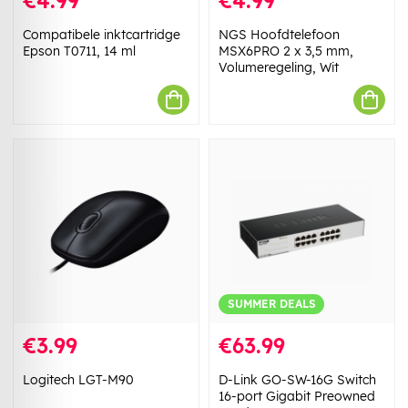
€4.99
€4.99
Compatibele inktcartridge
NGS Hoofdtelefoon
Epson T0711, 14 ml
MSX6PRO 2 x 3,5 mm,
Volumeregeling, Wit
SUMMER DEALS
€3.99
€63.99
Logitech LGT-M90
D-Link GO-SW-16G Switch
16-port Gigabit Preowned