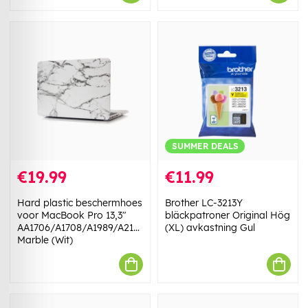
SUMMER DEALS
€19.99
€11.99
Hard plastic beschermhoes
Brother LC-3213Y
voor MacBook Pro 13,3"
bläckpatroner Original Hög
AA1706/A1708/A1989/A2159/A2289/A2251/A2338
(XL) avkastning Gul
Marble (Wit)