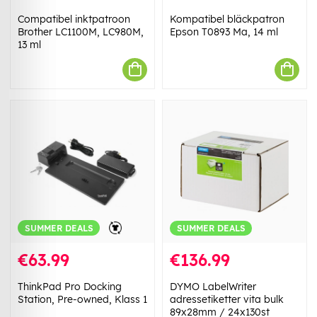
Compatibel inktpatroon
Kompatibel bläckpatron
Brother LC1100M, LC980M,
Epson T0893 Ma, 14 ml
13 ml
SUMMER DEALS
SUMMER DEALS
€63.99
€136.99
ThinkPad Pro Docking
DYMO LabelWriter
Station, Pre-owned, Klass 1
adressetiketter vita bulk
89x28mm / 24x130st