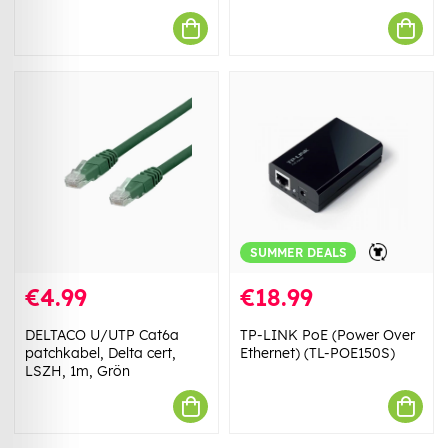
SUMMER DEALS
€4.99
€18.99
DELTACO U/UTP Cat6a
TP-LINK PoE (Power Over
patchkabel, Delta cert,
Ethernet) (TL-POE150S)
LSZH, 1m, Grön