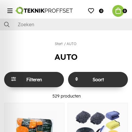
0
0
Start
AUTO
AUTO
Filteren
Soort
529
producten