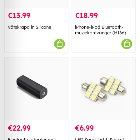
€13.99
€18.99
Våtskrapa in Silicone
iPhone-iPod Bluetooth-
muziekontvanger (H166)
€22.99
€6.99
Bluetooth-adapter met
LED Spoel Licht, Socket