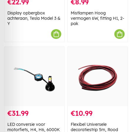
€22.99
€8.99
Display opbergbox
Mistlampen Hoog
achteraan, Tesla Model 3 &
vermogen 6W, fitting H1, 2-
Y
pak
€31.99
€10.99
LED conversie voor
Flexibel Universele
motorfiets, H4, H6, 6000K
decoratiestrip 5m, Rood